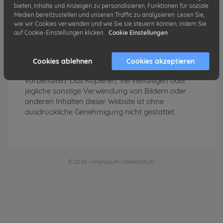
bieten, Inhalte und Anzeigen zu personalisieren, Funktionen für soziale
Medien bereitzustellen und unseren Traffic zu analysieren. Lesen Sie,
office@wama-wohnbau.at
wie wir Cookies verwenden und wie Sie sie steuern können, indem Sie
auf Cookie-Einstellungen klicken.
Cookie Einstellungen
www.wama-wohnbau.at
Copyright
Cookies ablehnen
Cookies akzeptieren
© 2024 WAMA Bauträger GmbH. Alle Rechte
vorbehalten. Das Kopieren, Vervielfältigen oder
jegliche sonstige Verwendung von Bildern oder
anderen Inhalten dieser Website ist ohne
ausdrückliche Genehmigung nicht gestattet.
© 2024 -
Impressum
|
Datenschutz